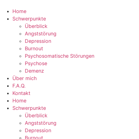
Skip
to
Home
content
Schwerpunkte
Überblick
Angststörung
Depression
Burnout
Psychosomatische Störungen
Psychose
Demenz
Über mich
F.A.Q.
Kontakt
Home
Schwerpunkte
Überblick
Angststörung
Depression
Burnout